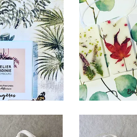
Bru
ugères
t off!