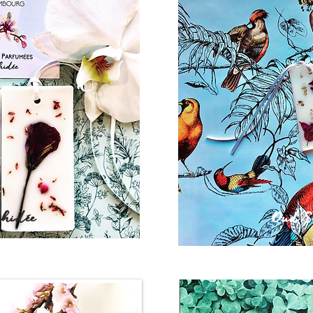
chidée
Oud S