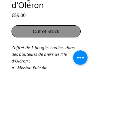
d'Oléron
Price
€59.00
Out of Stock
Coffret de 3 bougies coulées dans
des bouteilles de bière de l'île
d'Oléron :
Mission Pale Ale
Le Titi parisien
La parisienne
CONTACT
contact@atelier-virginie.lu
+352 691 46 49 05