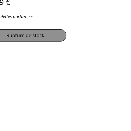
Prix
9 €
blettes parfumées
Rupture de stock